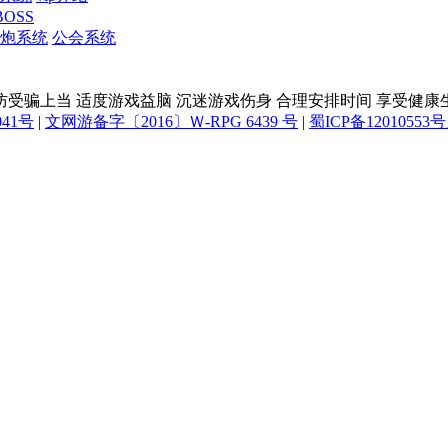
OSS
炮系统
公会系统
防受骗上当 适度游戏益脑 沉迷游戏伤身 合理安排时间 享受健康
041号
|
文网游备字〔2016〕Ｗ-RPG 6439 号
|
蜀ICP备12010553号