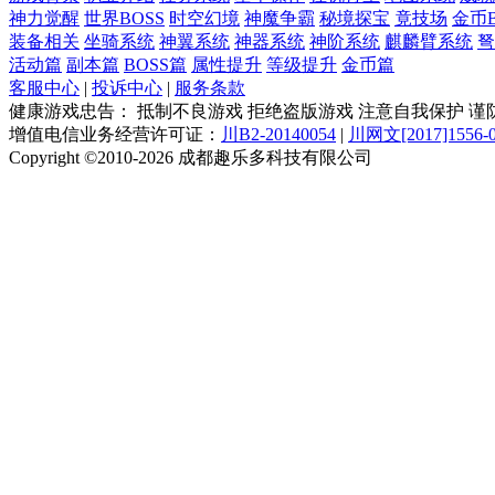
神力觉醒
世界BOSS
时空幻境
神魔争霸
秘境探宝
竟技场
金币B
装备相关
坐骑系统
神翼系统
神器系统
神阶系统
麒麟臂系统
弩
活动篇
副本篇
BOSS篇
属性提升
等级提升
金币篇
客服中心
|
投诉中心
|
服务条款
健康游戏忠告： 抵制不良游戏 拒绝盗版游戏 注意自我保护 谨
增值电信业务经营许可证：
川B2-20140054
|
川网文[2017]1556-
Copyright ©2010-2026 成都趣乐多科技有限公司