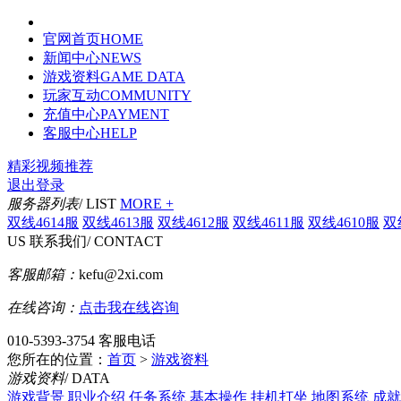
官网首页
HOME
新闻中心
NEWS
游戏资料
GAME DATA
玩家互动
COMMUNITY
充值中心
PAYMENT
客服中心
HELP
精彩视频推荐
退出登录
服务器列表
/ LIST
MORE +
双线4614服
双线4613服
双线4612服
双线4611服
双线4610服
双
US
联系我们
/ CONTACT
客服邮箱：
kefu@2xi.com
在线咨询：
点击我在线咨询
010-5393-3754
客服电话
您所在的位置：
首页
>
游戏资料
游戏资料
/ DATA
游戏背景
职业介绍
任务系统
基本操作
挂机打坐
地图系统
成就