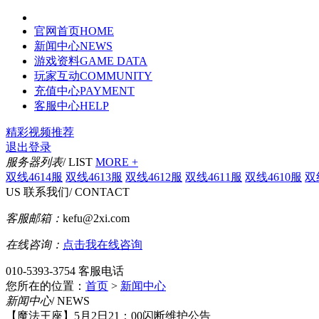
官网首页
HOME
新闻中心
NEWS
游戏资料
GAME DATA
玩家互动
COMMUNITY
充值中心
PAYMENT
客服中心
HELP
精彩视频推荐
退出登录
服务器列表
/ LIST
MORE +
双线4614服
双线4613服
双线4612服
双线4611服
双线4610服
双
US
联系我们
/ CONTACT
客服邮箱：
kefu@2xi.com
在线咨询：
点击我在线咨询
010-5393-3754
客服电话
您所在的位置：
首页
>
新闻中心
新闻中心
/ NEWS
【魔法王座】5月2日21：00闪断维护公告