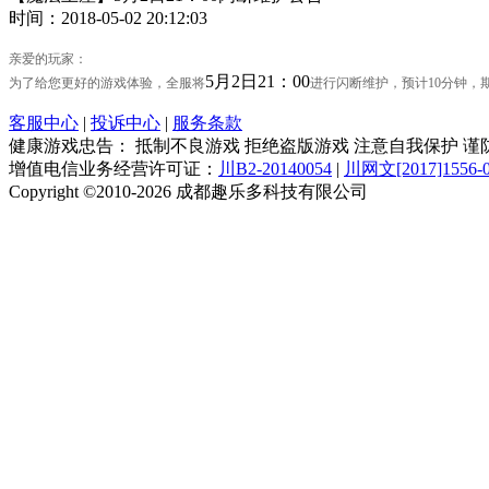
时间：2018-05-02 20:12:03
亲爱的玩家：
5月2日21：00
为了给您更好的游戏体验，全服将
进行闪断维护，预计10分钟
客服中心
|
投诉中心
|
服务条款
健康游戏忠告： 抵制不良游戏 拒绝盗版游戏 注意自我保护 谨
增值电信业务经营许可证：
川B2-20140054
|
川网文[2017]1556-
Copyright ©2010-2026 成都趣乐多科技有限公司