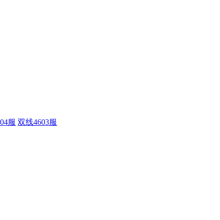
04服
双线4603服