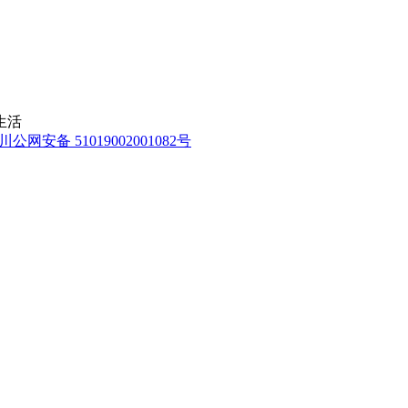
生活
川公网安备 51019002001082号