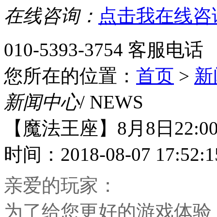
在线咨询：
点击我在线咨
010-5393-3754
客服电话
您所在的位置：
首页
>
新
新闻中心
/ NEWS
【魔法王座】8月8日22:00
时间：2018-08-07 17:52:1
亲爱的玩家：
为了给您更好的游戏体验，全