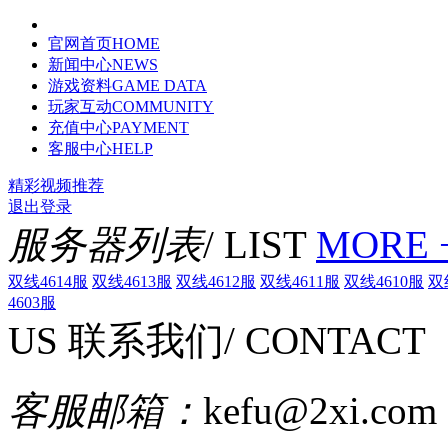
官网首页
HOME
新闻中心
NEWS
游戏资料
GAME DATA
玩家互动
COMMUNITY
充值中心
PAYMENT
客服中心
HELP
精彩视频推荐
退出登录
服务器列表
/ LIST
MORE 
双线4614服
双线4613服
双线4612服
双线4611服
双线4610服
双
4603服
US
联系我们
/ CONTACT
客服邮箱：
kefu@2xi.com