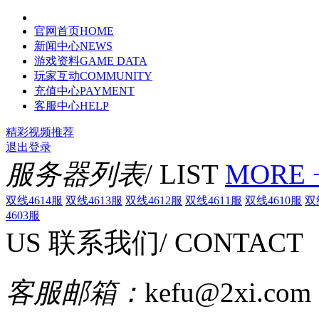
官网首页
HOME
新闻中心
NEWS
游戏资料
GAME DATA
玩家互动
COMMUNITY
充值中心
PAYMENT
客服中心
HELP
精彩视频推荐
退出登录
服务器列表
/ LIST
MORE 
双线4614服
双线4613服
双线4612服
双线4611服
双线4610服
双
4603服
US
联系我们
/ CONTACT
客服邮箱：
kefu@2xi.com