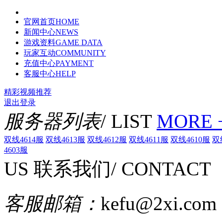
官网首页
HOME
新闻中心
NEWS
游戏资料
GAME DATA
玩家互动
COMMUNITY
充值中心
PAYMENT
客服中心
HELP
精彩视频推荐
退出登录
服务器列表
/ LIST
MORE 
双线4614服
双线4613服
双线4612服
双线4611服
双线4610服
双
4603服
US
联系我们
/ CONTACT
客服邮箱：
kefu@2xi.com