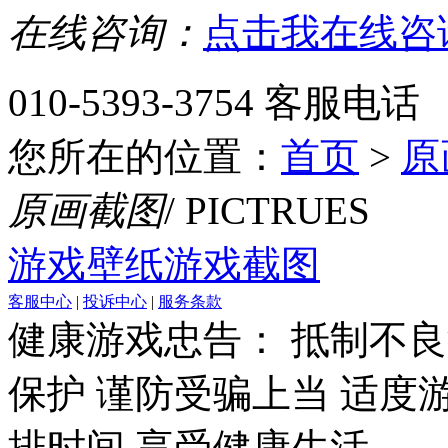
在线咨询：
点击我在线咨
010-5393-3754
客服电话
您所在的位置：
首页
>
原
原画截图
/ PICTRUES
游戏壁纸
游戏截图
客服中心
|
投诉中心
|
服务条款
健康游戏忠告： 抵制不良
保护 谨防受骗上当 适度
排时间 享受健康生活